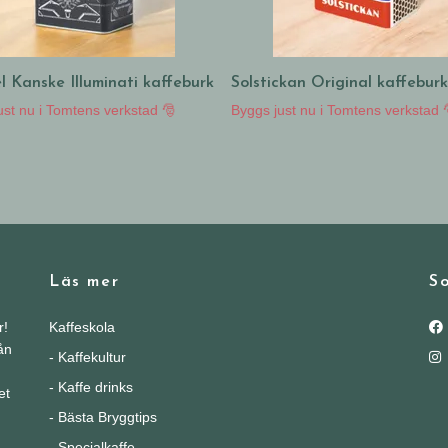
 Kanske Illuminati kaffeburk
Solstickan Original kaffeburk
ust nu i Tomtens verkstad 🎅
Byggs just nu i Tomtens verkstad 
Läs mer
So
r!
Kaffeskola
ån
- Kaffekultur
- Kaffe drinks
et
- Bästa Bryggtips
- Specialkaffe