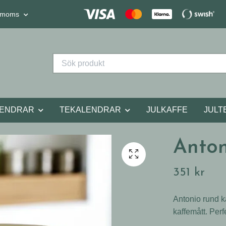
. moms
LENDRAR
TEKALENDRAR
JULKAFFE
JULT
Anton
351 kr
Antonio rund ka
kaffemått. Perf